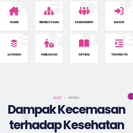
HOME
BISNIS UTAMA
ASSESSMENT
MASUK
LAYANAN
KEBIJAKAN
ARTIKEL
TES GRATIS
BLOG
ARTIKEL
Dampak Kecemasan
terhadap Kesehatan