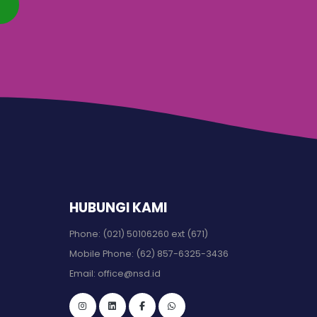
HUBUNGI KAMI
Phone:
(021) 50106260 ext (671)
Mobile Phone:
(62) 857-6325-3436
Email:
office@nsd.id