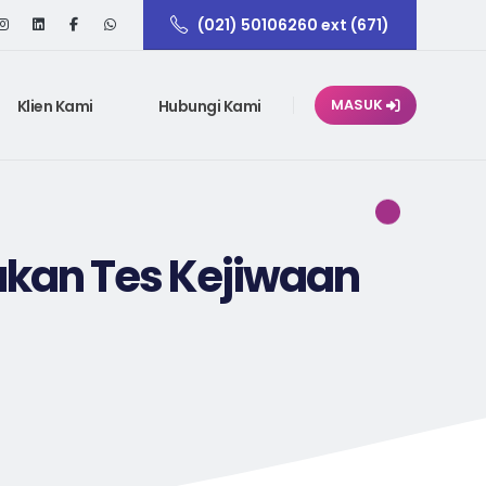
(021) 50106260 ext (671)
Klien Kami
Hubungi Kami
MASUK
kan Tes Kejiwaan