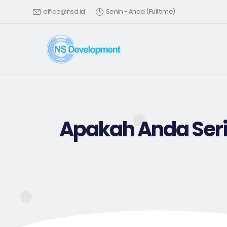
office@nsd.id
Senin - Ahad (Full time)
Apakah Anda Ser