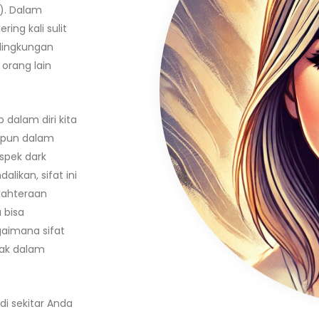
). Dalam
ing kali sulit
lingkungan
 orang lain
dalam diri kita
aupun dalam
aspek dark
alikan, sifat ini
ejahteraan
 bisa
aimana sifat
ijak dalam
di sekitar Anda