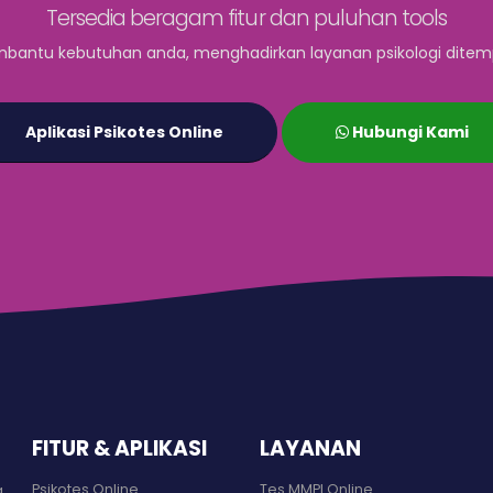
Tersedia beragam fitur dan puluhan tools
bantu kebutuhan anda, menghadirkan layanan psikologi ditem
Aplikasi Psikotes Online
Hubungi Kami
FITUR & APLIKASI
LAYANAN
Psikotes Online
Tes MMPI Online
a