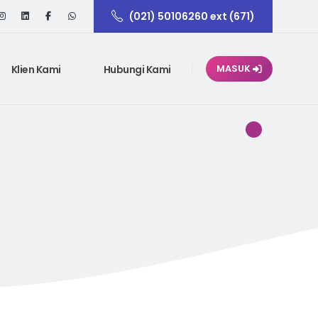
(021) 50106260 ext (671)
Klien Kami
Hubungi Kami
MASUK