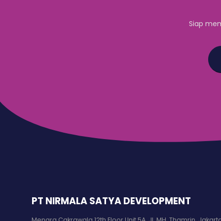
Siap mem
PT NIRMALA SATYA DEVELOPMENT
Menara Cakrawala 12th Floor Unit 5A, Jl. MH. Thamrin, Jakart