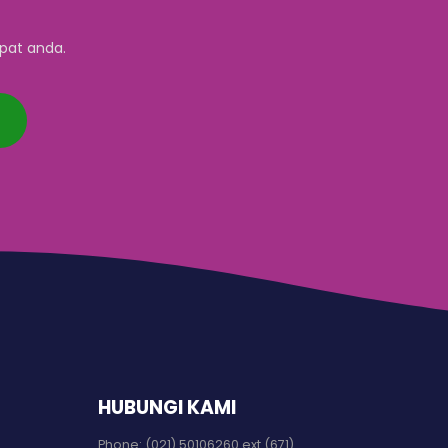
pat anda.
HUBUNGI KAMI
Phone:
(021) 50106260 ext (671)