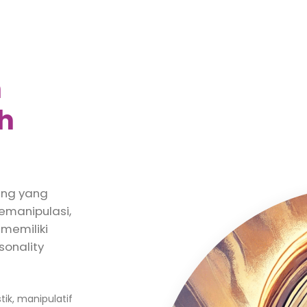
h
eh
ang yang
manipulasi,
 memiliki
sonality
ik, manipulatif