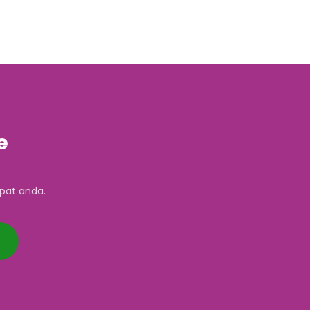
e
pat anda.