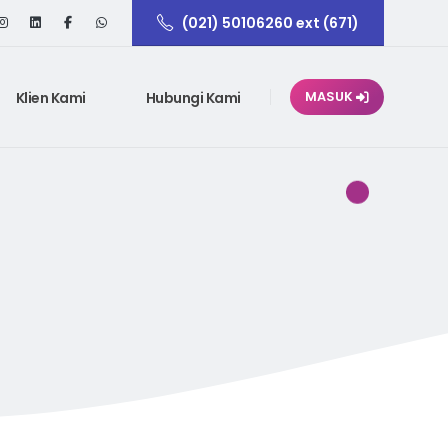
(021) 50106260 ext (671)
Klien Kami
Hubungi Kami
MASUK